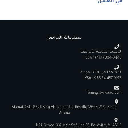
في العمل
معلومات التواصل
الولايات المتحدة الأمريكية
‪USA 1 ‪(734) 304-0446‬
المملكة العربية السعودية
KSA +966 54 457 9275
Team@roowaad.com
Alamal Dist., 8626 King Abdulaziz Rd,, Riyadh, 12643-2121, Saudi
Arabia
USA Office: 337 Main St Suite B3, Belleville, MI 48111