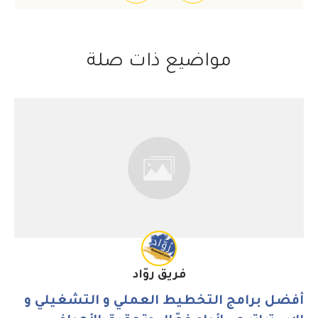
مواضيع ذات صلة
فريق روّاد
أفضل برامج التخطيط العملي و التشغيلي و