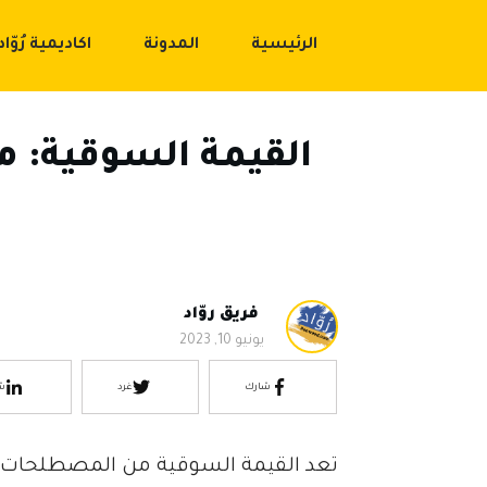
الرئيسية
المدونة
اكاديمية رُوّاد
القيمة السوقية: م
فريق روّاد
يونيو 10, 2023
شارك
غرد
ش
تعد القيمة السوقية من المصطلحات ال