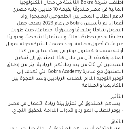
أطلقت شركة Bokra الناشئة في مجال التكنولوجيا
المالية في مصر صندوقًا بقيمة 10 ملايين جنيه مصري
لدعم الطلاب المصريين الطموحين ليصبحوا رواد
أعمال. تم تأسيس Bokra في عام 2023 بهدف جعل
التمويل شاملًا وشفافًا ومسؤولًا اجتماعيًا، حيث طورت
تطبيقًا يقدم تخطيطًا ماليًا واستثماريًا شخصيًا ومتوازنًا
عبر فئات أصول مختلفة. وقد جمعت الشركة جولة تمويل
أولية بقيمة 4.6 مليون دولار في وقت سابق من هذا
العام، وتهدف الآن من خلال هذا الصندوق إلى تمكين
المبدعين في CIC من بدء رحلاتهم الريادية. يتزامن إطلاق
الصندوق مع مبادرة Bokra Academy التي تهدف إلى
توفير التوجيه اللازم للطلاب الرياديين وسد الفجوة بين
الأكاديميا والصناعة.
التأثير
– يساهم الصندوق في تعزيز بيئة ريادة الأعمال في مصر.
– يوفر للطلاب الموارد والأدوات اللازمة لتحقيق النجاح.
الآفاق