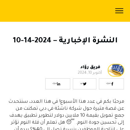
الرئيسية
المدونة
النشرة الإخبارية – 2024-14-10
اكاديمية
رُوّاد
سياسة
فريق روّاد
أكتوبر 10, 2024
الخصوصية
شارك
غرد
شارك
من
نحن
مرحبًا بكم في عدد هذا الأسبوع! في هذا العدد، سنتحدث
عن قصة مثيرة حول شركة ناشئة في دبي تمكنت من
جمع تمويل بقيمة 10 ملايين دولار لتطوير تطبيق يهدف
إلى تحسين جودة النوم. 😴 هل تعلم أن قلة النوم تؤثر
على إنتاجية الموظفين بنسبة تصل إلى 40%؟ يبدو أن