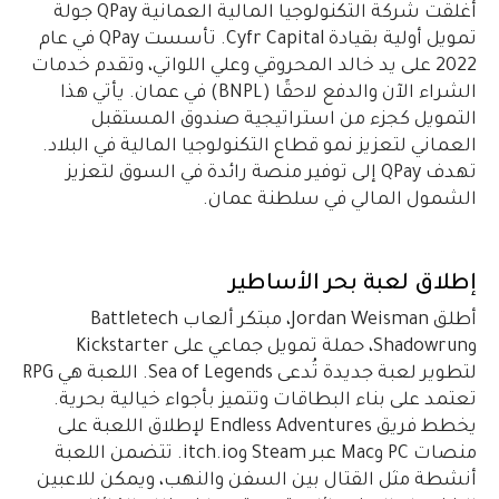
أغلقت شركة التكنولوجيا المالية العمانية QPay جولة
تمويل أولية بقيادة Cyfr Capital. تأسست QPay في عام
2022 على يد خالد المحروقي وعلي اللواتي، وتقدم خدمات
الشراء الآن والدفع لاحقًا (BNPL) في عمان. يأتي هذا
التمويل كجزء من استراتيجية صندوق المستقبل
العماني لتعزيز نمو قطاع التكنولوجيا المالية في البلاد.
تهدف QPay إلى توفير منصة رائدة في السوق لتعزيز
الشمول المالي في سلطنة عمان.
إطلاق لعبة بحر الأساطير
أطلق Jordan Weisman، مبتكر ألعاب Battletech
وShadowrun، حملة تمويل جماعي على Kickstarter
لتطوير لعبة جديدة تُدعى Sea of Legends. اللعبة هي RPG
تعتمد على بناء البطاقات وتتميز بأجواء خيالية بحرية.
يخطط فريق Endless Adventures لإطلاق اللعبة على
منصات PC وMac عبر Steam وitch.io. تتضمن اللعبة
أنشطة مثل القتال بين السفن والنهب، ويمكن للاعبين