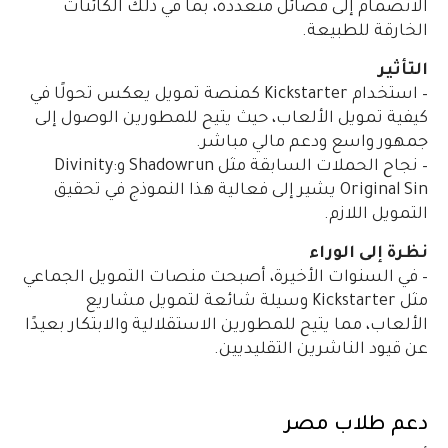
الانضمام إلى فصائل متعددة، بما في ذلك الكائنات
الخارقة للطبيعة.
التأثير
– استخدام Kickstarter كمنصة تمويل يعكس تحولًا في
كيفية تمويل الألعاب، حيث يتيح للمطورين الوصول إلى
جمهور واسع ودعم مالي مباشر.
– نجاح الحملات السابقة مثل Shadowrun وDivinity:
Original Sin يشير إلى فعالية هذا النموذج في تحقيق
التمويل اللازم.
نظرة إلى الوراء
– في السنوات الأخيرة، أصبحت منصات التمويل الجماعي
مثل Kickstarter وسيلة شائعة لتمويل مشاريع
الألعاب، مما يتيح للمطورين الاستقلالية والابتكار بعيدًا
عن قيود الناشرين التقليديين.
دعم طلاب مصر