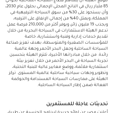
تتوقع الهيئة أن يساهم قطاع السياحة الساحلية بحوالي
85 مليار ريال في الناتج المحلي الإجمالي بحلول عام 2030،
وأن يستحوذ على 30% من سوق السياحة الترفيهية في
المملكة، ويمثل 40% من إجمالي الإنفاق على الترفيه،
ويجذب 19 مليون زائر، ويوفر أكثر من 210,000 فرصة عمل.
تدعم الهيئة الاستثمارات في السياحة البحرية من خلال
تقديم خدمات إدارية وفنية واستشارية، خاصة
للمؤسسات الصغيرة والمتوسطة، بهدف تعزيز صناعة
السياحة الساحلية وجعل البحر الأحمر وجهة عالمية
رائدة. من خلال مبادراتها الأخيرة، تلتزم الهيئة بتحسين
تجربة السياحة في البحر الأحمر من خلال تعزيز بيئة
استثمارية ملائمة، ووضع معايير عالية للبنية التحتية،
وتطوير وجهات سياحية ساحلية عالمية المستوى. تركز
الهيئة على ممارسات السياحة المستدامة والحوكمة
الفعالة ضمن إطار السياحة الساحلية.
تحديثات عاجلة للمستثمرين
أعلنت مصر عن لوائح جديدة لبرنامج الجنسية عن طريق