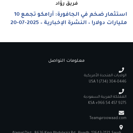
فريق روّاد
استثمار ضخم في الجافورة: أرامكو تجمع 10
مليارات دولار! – النشرة الإخبارية – 2025-07-20
معلومات التواصل
الولايات المتحدة الأمريكية
‪USA 1 ‪(734) 304-0446‬
المملكة العربية السعودية
KSA +966 54 457 9275
Team@roowaad.com