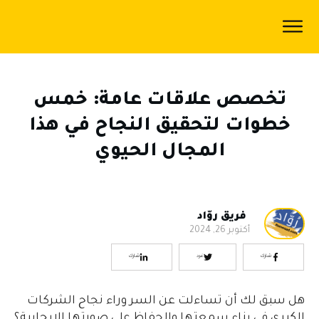
الرئيسية
المدونة
تخصص علاقات عامة: خمس
اكاديمية
خطوات لتحقيق النجاح في هذا
رُوّاد
المجال الحيوي
سياسة
الخصوصية
من
فريق روّاد
أكتوبر 26, 2024
نحن
شارك
غرد
شارك
هل سبق لك أن تساءلت عن السر وراء نجاح الشركات
الكبرى في بناء سمعتها والحفاظ على صورتها الإيجابية؟