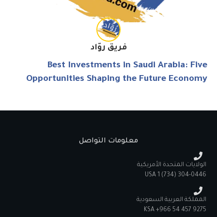
فريق روّاد
Best Investments in Saudi Arabia: Five
Opportunities Shaping the Future Economy
معلومات التواصل
الولايات المتحدة الأمريكية
‪USA 1 ‪(734) 304-0446‬
المملكة العربية السعودية
KSA +966 54 457 9275