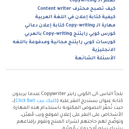
تعلم الـ Copywriting
كيف تصبح محترف Content writer
كيفية كتابة إعلان في اللغة العربية
مهارة الـ Copy-writing كتابة إعلان دعائي
كورس كوبي رايتنج Copy-writing بالعربي
كورسات كوبي رايتنج مجانية ومدفوعة باللغه
الانجليزية
الأسئلة الشائعة
يلجأ الناس الى الكوبي رايتر Copywriter عندما يريدون
كتابة عنوان يستدرج النقر عليه (
كليك بيت Click Bait
)،
حيث تُحفّز النصوص المكتوبة باستخدام هذه المهارة
الأشخاص على النقر على إعلانٍ لموقع ويب مُعيّن،
وتوضّح لهم حاجتهم لشراء المنتج وتقوم بإقناعهم
بشراء سلع أو خدمات مُعيّنة.