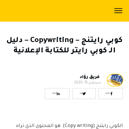
الرئيسية
المدونة
كوبي رايتنج – Copywriting – دليل
اكاديمية
الـ كوبي رايتر للكتابة الإعلانية
رُوّاد
سياسة
الخصوصية
فريق روّاد
سبتمبر 15, 2020
من
شارك
غرد
شارك
نحن
الكوبي رايتنج (Copy writing) هو المحتوى الذي تراه