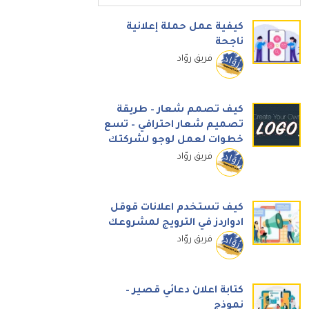
كيفية عمل حملة إعلانية
ناجحة
فريق روّاد
كيف تصمم شعار – طريقة
تصميم شعار احترافي – تسع
خطوات لعمل لوجو لشركتك
فريق روّاد
كيف تستخدم اعلانات قوقل
ادواردز في الترويج لمشروعك
فريق روّاد
كتابة اعلان دعائي قصير –
نموذج