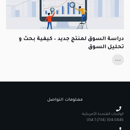
دراسة السوق لمنتج جديد – كيفية بحث و
تحليل السوق
...
معلومات التواصل
الولايات المتحدة الأمريكية
‪USA 1 ‪(734) 304-0446‬