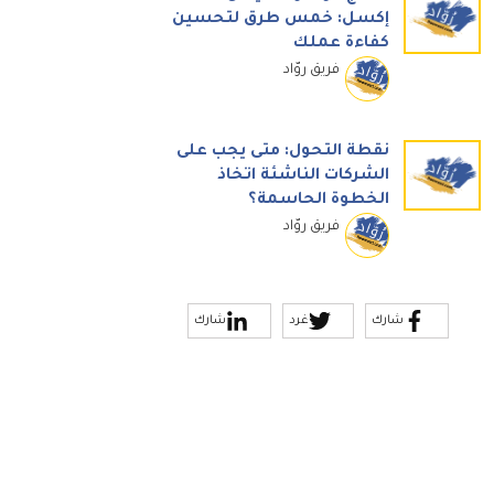
إكسل: خمس طرق لتحسين
كفاءة عملك
فريق روّاد
نقطة التحول: متى يجب على
الشركات الناشئة اتخاذ
الخطوة الحاسمة؟
فريق روّاد
شارك
غرد
شارك